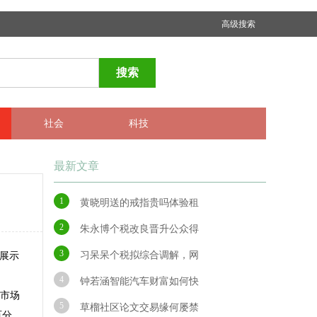
高级搜索
搜索
社会
科技
最新文章
1
黄晓明送的戒指贵吗体验租
2
朱永博个税改良晋升公众得
3
习呆呆个税拟综合调解，网
展示
4
钟若涵智能汽车财富如何快
，市场
5
草榴社区论文交易缘何屡禁
百分