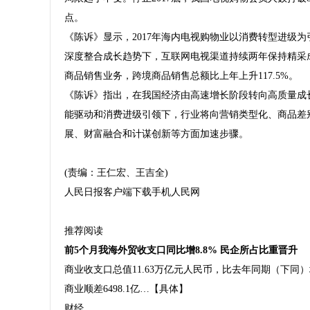
点。
《陈诉》显示，2017年海内电视购物业以消费转型进级
深度整合成长趋势下，互联网电视渠道持续两年保持精采
商品销售业务，跨境商品销售总额比上年上升117.5%。
《陈诉》指出，在我国经济由高速增长阶段转向高质量成
能驱动和消费进级引领下，行业将向营销类型化、商品差
展、财富融合和计谋创新等方面加速步骤。
(责编：王仁宏、王吉全)
人民日报客户端下载
手机人民网
推荐阅读
前5个月我海外贸收支口同比增8.8% 民企所占比重晋升
人
商业收支口总值11.63万亿元人民币，比去年同期（下同）增长
商业顺差6498.1亿…【具体】
财经