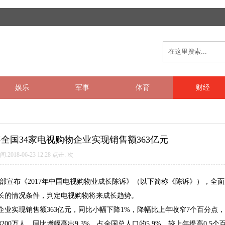
娱乐
军事
体育
财经
年全国34家电视购物企业实现销售额363亿元
间:2018-06-23 12:28 点击:
次
部
宣布《
2017
年中国电视购物业成长陈诉》（以下简称《陈诉》），全面
长的情况条件，判定电视购物将来成长趋势。
企业
实现
销售额363亿元，同比小幅下降1%，降幅比上年收窄7个百分点
00万人，同比增幅高出9.3%，占全国总人口的5.9%，较上年提高0.5个