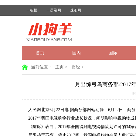
一板报
一语录网
珠汇网
首页
国内
国际
当前位置：
主页
>
财经
>
月出惊弓鸟商务部:2017
时
人民网北京6月22日电 据
商务部
网站动静，6月22日，
商务
2017
年我国电视购物行业成长状况，阐明影响电视购物成
《陈诉》表白，2017年全国得到电视购物策划许可的34家
局限趋于不变。停止2017底，我国电视购物会员人数打破82