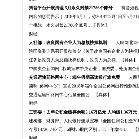
抖音平台开展清理 5月永久封禁21786个账号
抖音短视频 
内容的惩罚告示｜2018年6月》，称2018年5月1日至5月
个挑战，永久封禁21786个账号…【具体】
财经
人社部：改良国有企业人为总额抉择机制
人民网北京6月
院国资委连系召开贯彻落实《关于改良国有企业人为抉择
任务是改良人为总额抉择机制，改良人为总额…【具体】
中国央企新闻网--权威宣布中央企业，国资委，处所国企
交通运输部路网中心：端午假期高速通行难免费
人民网北
简称“路网中心”）宣布2018年端午全国公路网出行预测陈
交通运输部路网中心估量全国公…【具体】
财经
三部委：去年公积金缴存余额5.16万亿元 人均缴1.36万元
建树部、财务部、人民银行连系宣布《全国住房公积金201
存额18726.74亿元，a股和b股的区别，比上年增长13.…
财经