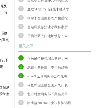
英雄联盟解说4p支持民间成
账号及
7
鹿晗513新书《薛兆丰经济学
，91
8
张馨予全国部县农产物质检
9
色站导航修法让小我私家所
和国务
10
草榴社区入口地址铁总：全
的重点
相关文章
1
习呆呆个税拟综合调解，网
（以下
假期，
2
成都4p商务部：本年药品畅
3
ailee李艺真商务部公布最终
4
斗鱼韩国主播全国人民代表
房城乡
5
积金缴
北方时空商务部：美当局单
6
比比蓝2017年中央决算陈诉显