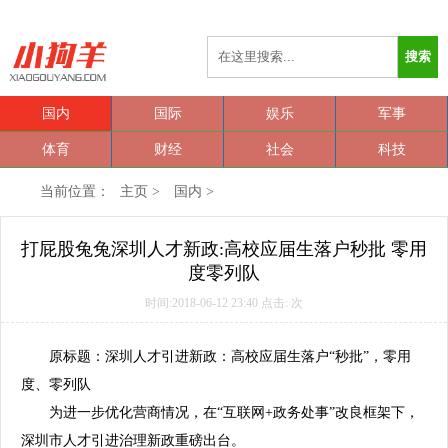
搜索
国内
国际
娱乐
军事
体育
财经
社会
科技
当前位置：
主页
>
国内
>
打屁股兔兔深圳人才新政:高校应届生落户秒批 零用
度零列队
时间:2018-06-12 23:40 点击:
次
原标题：深圳人才引进新政：高校应届生
落户
“秒批”，零用
度、零列队
为进一步优化营商情况，在“互联网+政务处事”改良框架下，
深圳市人才引进治理新政重磅出台。