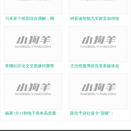
习呆呆个税拟综合调解，网
钟若涵智能汽车财富如何快
草榴社区论文交易缘何屡禁
尤浩然微博状告某新媒体名
杨幂1分11秒电子商务高质量
陈玟予评社保卡“甜睡”：