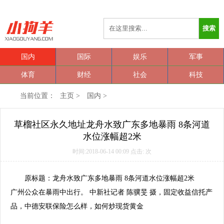
搜索
国内
国际
娱乐
军事
体育
财经
社会
科技
当前位置：
主页
>
国内
>
草榴社区永久地址龙舟水致广东多地暴雨 8条河道
水位涨幅超2米
时间:2018-06-14 00:09 点击:
次
原标题：龙舟水致广东多地
暴雨
8条河道水位涨幅超2米
广州公众在
暴雨
中出行。 中新社记者 陈骥旻 摄
，固定收益信托产
品，中德安联保险怎么样，如何炒现货黄金