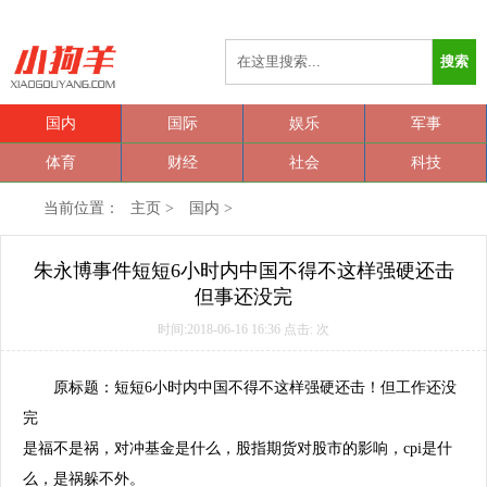
搜索
国内
国际
娱乐
军事
体育
财经
社会
科技
当前位置：
主页
>
国内
>
朱永博事件短短6小时内中国不得不这样强硬还击
但事还没完
时间:2018-06-16 16:36 点击:
次
原标题：短短6小时内中国不得不这样强硬还击！但工作还没
完
是福不是祸，对冲基金是什么，股指期货对股市的影响，cpi是什
么，是祸躲不外。