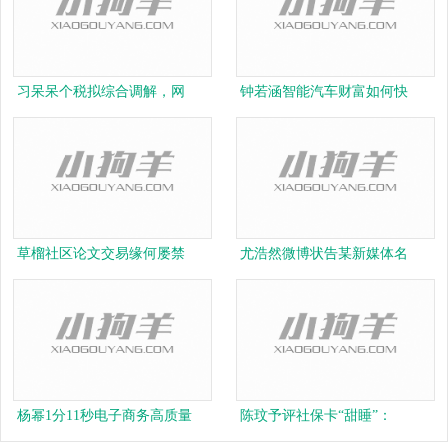
习呆呆个税拟综合调解，网
钟若涵智能汽车财富如何快
草榴社区论文交易缘何屡禁
尤浩然微博状告某新媒体名
杨幂1分11秒电子商务高质量
陈玟予评社保卡“甜睡”：