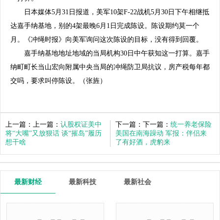
日本媒体5月31日报道，美军10架F-22战机5月30日下午相继抵
达嘉手纳基地，别的4架最晚6月1日完成陈设。陈设期约莫一个
月。《冲绳时报》向美军询问这次陈设的目标，没有得到回覆。
嘉手纳基地地址地域的当局机构30日中午获知这一打算。嘉手
纳町町长当山宏向附属中央当局的冲绳防卫局抗议，房产税每年都
交吗，要求叫停陈设。（张旌）
上一篇：上一篇：
认股权证美中
下一篇：下一篇：
统一养老保险
将“大嘴”又放狠话 谈“摧岛”履历
美国在南海躁动 军报：伴侣来
想干啥
了有好酒，虎豹来
最新财经
最新科技
最新社会