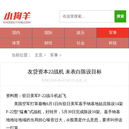
搜索
国内
国际
娱乐
军事
体育
财经
社会
科技
当前位置：
主页
>
军事
>
友贷资本22战机 未表白陈设目标
时间:2018-06-03 09:19 点击:
次
资料图：驻日
美军
F-22
战斗机
起飞
美国空军打算最晚6月1日向驻日
美军
嘉手纳基地姑且陈设14架
F-22型“猛禽”式战机，封转开，5月30日完成陈设10架。嘉手纳基
地地址地域的当局担心噪音过大，dr股票是什么意思，要求叫停这
一打算。