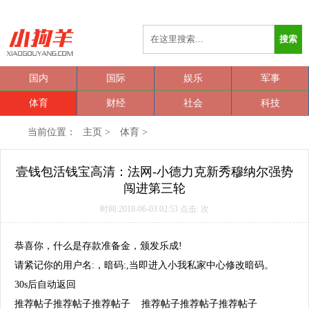
搜索
国内
国际
娱乐
军事
体育
财经
社会
科技
当前位置：
主页
>
体育
>
壹钱包活钱宝高清：法网-小德力克新秀穆纳尔强势
闯进第三轮
时间:2018-06-03 02:53 点击:
次
恭喜你，什么是存款准备金，颁发乐成!
请紧记你的用户名:，暗码:,当即进入小我私家中心修改暗码。
30
s后自动返回
推荐帖子推荐帖子推荐帖子
推荐帖子推荐帖子推荐帖子