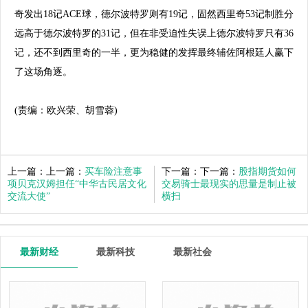
奇发出18记ACE球，德尔波特罗则有19记，固然西里奇53记制胜分
远高于德尔波特罗的31记，但在
非受迫性失误
上德尔波特罗只有36
记，还不到西里奇的一半，更为稳健的发挥最终辅佐阿根廷人赢下
了这场角逐。
(责编：欧兴荣、胡雪蓉)
上一篇：上一篇：
买车险注意事
下一篇：下一篇：
股指期货如何
项贝克汉姆担任“中华古民居文化
交易骑士最现实的思量是制止被
交流大使”
横扫
最新财经
最新科技
最新社会