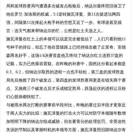
局和发球胜赛局均遭遇多次破发点检验后，纳达尔最终照旧保卫了
他在罗兰·加洛斯的权威，3:1逆转施瓦泽曼、第11次挺进法网四
强，间隔第11次捧起火枪手杯的空想又近了一步。有球迷甚至戏
言：连天气都来帮纳达尔的忙，公然是红土天选之人。
施瓦泽曼在红土上的本领可以说是完全被低估了，人们只看到他11
号种子的排位，却忘了他在晋级路上已经持续击败了丘里奇、安德
森两名好手，这场1/4决赛首盘他又终结了纳达尔红土连胜37盘的
记载，实力已然毋容置疑。在昨晚的补赛中，固然比分看起来都是
6:3、6:2，但纳达尔取胜的进程一点也不轻松，第三盘的发球胜盘
局先后挽救了四个破发点，第四盘的发球胜赛局更是在错失两个赛
点、又挽救三个破发点后才乐成锁定胜局，跌荡起伏的进程让豆粉
们心脏病都快犯了。
与被雨水两次打断的赛事前半段对比，昨晚的赛过后半段才更靠近
于两人实力的比拟：施瓦泽曼的打击火力可以对防守本领随年数增
加明明下降的纳达尔组成威胁，但在要害分的处理惩罚、
非受迫性
失误
的节制以及掌握时机的本领等方面，施瓦泽曼照旧跟纳达尔有