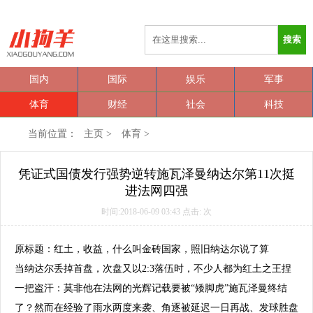
搜索
国内
国际
娱乐
军事
体育
财经
社会
科技
当前位置：
主页
>
体育
>
凭证式国债发行强势逆转施瓦泽曼纳达尔第11次挺
进法网四强
时间:2018-06-09 03:43 点击:
次
原标题：红土，收益，什么叫金砖国家，照旧纳达尔说了算
当纳达尔丢掉首盘，次盘又以2:3落伍时，不少人都为红土之王捏
一把盗汗：莫非他在法网的光辉记载要被“矮脚虎”施瓦泽曼终结
了？然而在经验了雨水两度来袭、角逐被延迟一日再战、发球胜盘