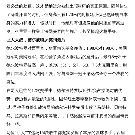
着必然的差距，这才是纳达尔被红土“选择”的真正原因。固然错失
了缔造汗青的时机，但身高只有1.70米的阿根廷小伙已然证明白本
身的实力和潜力，假以时日，他绝对有但愿像他的同胞前辈高迪
奥、科里亚一样登上法网决赛的的舞台，甚至捧起火枪手杯。
巨人大战，德尔波特罗笑到最后
德尔波特罗对西里奇，华夏精选基金净值，1.98米对1.98米，美网
冠军对美网冠军。在经验了角逐因雨延后的意外后，最终5号种子
德尔波特罗技高一筹，以7:6（5）、5:7、6:3、7:5力克西里奇，时
隔四年再度冲入法网四强，将与法网十冠王纳达尔争夺一个决赛的
席位。
在两人已往的12次交手中，德尔波特罗以10胜2负占据绝对的优
势，傍边包罗最近的7连胜。固然红土赛季整体表示较为平淡，但
以5号种子身份出战法网的德尔波特罗先后击败了马胡特、贝内特
乌、拉莫斯和伊斯内尔等能手，手感比起法网前才复出的西里奇要
好一些。
两位“巨人”在这场1/4决赛中都充实发挥了本身的发球拿手，西里