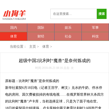
搜索
国内
国际
娱乐
军事
体育
财经
社会
科技
当前位置：
主页
>
体育
>
超级中国2比利时“魔兽”是奈何炼成的
时间:2018-06-21 08:16 点击:
次
原标题：
比利时
“魔兽”是奈何炼成的
新华社索契6月18日电（记者王浩宇、树文）兑水的牛奶、停水停
电的房间、因欠费被掐掉的有线电视……在俄罗斯世界杯大杀四方
的
比利时
“魔兽”卢卡库，当初选择足球，只是为了面子地在世。
18日的索契菲什特球场，卢卡库独中两元教育比利时3:0战胜巴拿