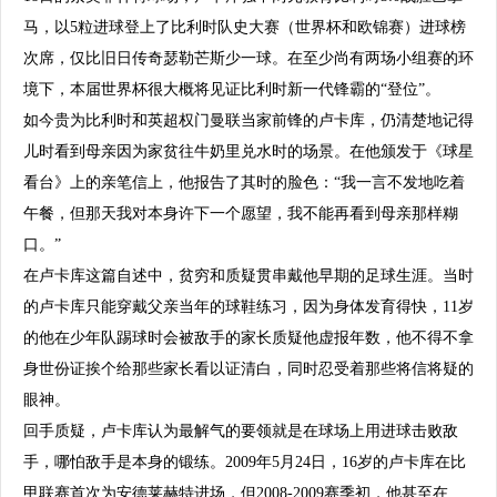
马，以5粒进球登上了比利时队史大赛（世界杯和欧锦赛）进球榜
次席，仅比旧日传奇瑟勒芒斯少一球。在至少尚有两场小组赛的环
境下，本届世界杯很大概将见证比利时新一代锋霸的“登位”。
如今贵为比利时和英超权门曼联当家前锋的卢卡库，仍清楚地记得
儿时看到母亲因为家贫往牛奶里兑水时的场景。在他颁发于《球星
看台》上的亲笔信上，他报告了其时的脸色：“我一言不发地吃着
午餐，但那天我对本身许下一个愿望，我不能再看到母亲那样糊
口。”
在卢卡库这篇自述中，贫穷和质疑贯串戴他早期的足球生涯。当时
的卢卡库只能穿戴父亲当年的球鞋练习，因为身体发育得快，11岁
的他在少年队踢球时会被敌手的家长质疑他虚报年数，他不得不拿
身世份证挨个给那些家长看以证清白，同时忍受着那些将信将疑的
眼神。
回手质疑，卢卡库认为最解气的要领就是在球场上用进球击败敌
手，哪怕敌手是本身的锻练。2009年5月24日，16岁的卢卡库在比
甲联赛首次为安德莱赫特进场，但2008-2009赛季初，他甚至在