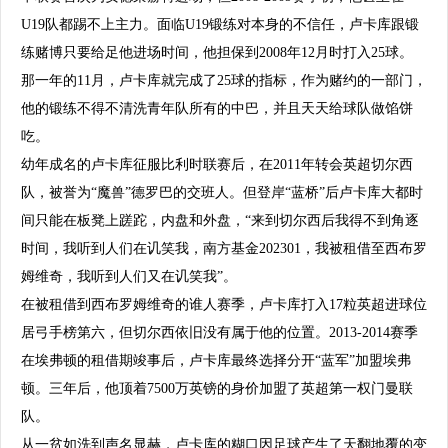
U19队都踢不上主力。面临U19锻练对本身的不信任，卢卡库跟锻
练赌博只要给足他进场时间，他担保到2008年12月时打入25球。
那一年的11月，卢卡库就完成了25球的指标，作为赌约的一部门，
他的锻练不得不清洗青年队所有的中巴，并且天天给球队做馅饼
吃。
幼年成名的卢卡库征服比利时联赛后，在2011年转会英超切尔西
队，被誉为“魔兽”德罗巴的交班人。但登岸“蓝桥”后卢卡库大都时
间只能在板凳上蹉跎，内盘和外盘，“来到切尔西后我得不到角逐
时间，我听到人们在讥笑我，南方基金202301，我被租借至西布罗
姆维奇，我听到人们又在讥笑我”。
在被租借到西布罗姆维奇的谁人赛季，卢卡库打入17粒英超进球位
居弓手榜第六，但切尔西依旧没有属于他的位置。2013-2014赛季
在埃弗顿的租借期竣事后，卢卡库最终选择分开“蓝军”加盟埃弗
顿。三年后，他顶着7500万英镑的身价加盟了英超第一权门曼联
队。
从一贫如洗到声名显赫，卢卡库的糊口因足球产生了天翻地覆的变