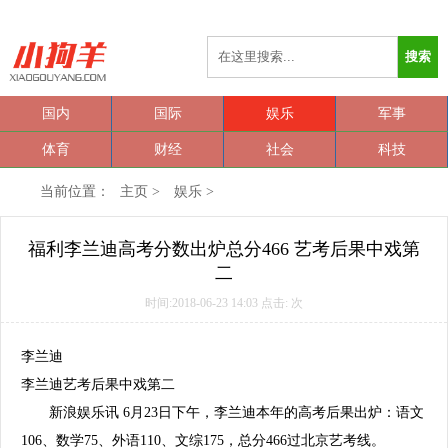
搜索
国内
国际
娱乐
军事
体育
财经
社会
科技
当前位置：
主页
>
娱乐
>
福利李兰迪高考分数出炉总分466 艺考后果中戏第
二
时间:2018-06-23 14:03 点击:
次
李兰迪
李兰迪艺考后果中戏第二
新浪娱乐讯 6月23日下午，李兰迪本年的
高考
后果出炉：语文
106、数学75、外语110、文综175，总分466过北京艺考线。